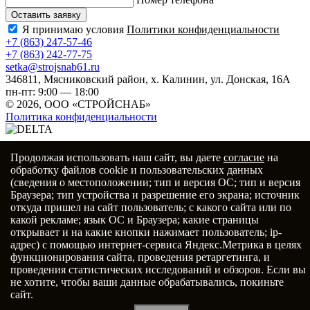
Оставить заявку
Я принимаю условия
Политики конфиденциальности
+7 (863) 247-57-46
+7 (863) 242-77-75
setka@strojsnab61.ru
346811, Мясниковский район, х. Калинин, ул. Донская, 16А
пн-пт: 9:00 — 18:00
©
2026, ООО «СТРОЙСНАБ»
Политика конфиденциальности
Продолжая использовать наш сайт, вы даете
согласие
на
Заказать товар
обработку файлов cookie и пользовательских данных
(сведения о местоположении; тип и версия ОС; тип и версия
Браузера; тип устройства и разрешение его экрана; источник
Оставьте заявку и мы вам перезвоним
откуда пришел на сайт пользователь; с какого сайта или по
какой рекламе; язык ОС и Браузера; какие страницы
открывает и на какие кнопки нажимает пользователь; ip-
адрес) с помощью интернет-сервиса Яндекс.Метрика в целях
функционирования сайта, проведения ретаргетинга, и
Отправить
проведения статистических исследований и обзоров. Если вы
Нажимая кнопку «Отправить», вы даёте согласие
не хотите, чтобы ваши данные обрабатывались, покиньте
на обработку персональных данных в соответствии
сайт.
c
политикой конфиденциальности